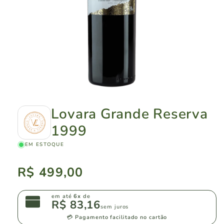
Lovara Grande Reserva
1999
EM ESTOQUE
Preço
R$ 499,00
normal
em até
6x
de
R$ 83,16
sem juros
💳 Pagamento facilitado no cartão