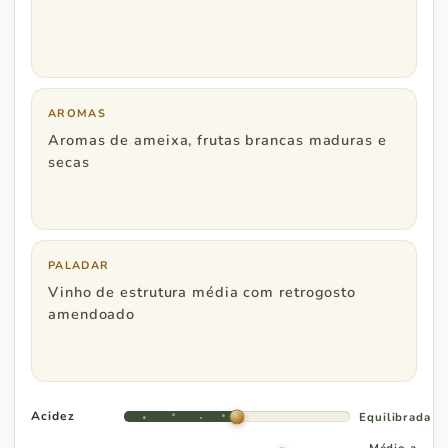
Rio de Janeiro
R$ 600
Minas Gerais
R$ 600
Espírito Santo
R$ 800
AROMAS
Aromas de ameixa, frutas brancas maduras e
secas
Região Centro Oeste
Pedidos a partir de
PALADAR
Distrito Federal
R$ 800
Vinho de estrutura média com retrogosto
amendoado
Goiás
R$ 1.000
Acidez
Equilibrada