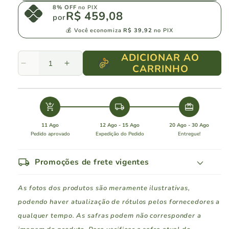
8% OFF
no PIX
R$ 459,08
por
💰 Você economiza
R$ 39,92
no PIX
ADICIONAR AO
CARRINHO
Diminuir
Aumentar
a
a
quantidade
quantidade
de
de
add_shopping_cart
local_shipping
redeem
Lovara
Lovara
Grande
Grande
11 Ago
12 Ago - 15 Ago
20 Ago - 30 Ago
Reserva
Reserva
Pedido aprovado
Expedição do Pedido
Entregue!
1999
1999
local_shipping
Promoções de frete vigentes
As fotos dos produtos são meramente ilustrativas,
podendo haver atualização de rótulos pelos fornecedores a
qualquer tempo. As safras podem não corresponder a