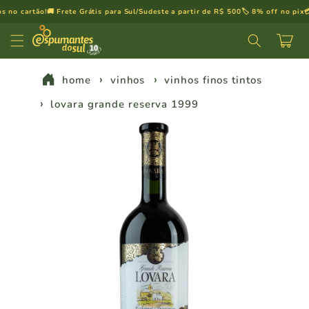
Pular
o cartão!
🚚 Frete Grátis para Sul/Sudeste a partir de R$ 500
🏷️ 8% off no pix
💳 P
para o
conteúdo
Carrinh
home
vinhos
vinhos finos tintos
lovara grande reserva 1999
Pular para
as
informações
do produto