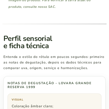
imagem do produto. Para verificar a safra atual do
produto, consulte nosso SAC.
Região Sul
Pedidos a partir de
Rio Grande do Sul
R$ 400
Perfil sensorial
e ficha técnica
Santa Catarina
R$ 400
Entenda o estilo do rótulo em poucos segundos: primeiro
Paraná
R$ 500
as notas de degustação, depois os dados técnicos para
comparar uva, origem, serviço e harmonizações.
NOTAS DE DEGUSTAÇÃO - LOVARA GRANDE
Região Sudeste
Pedidos a partir de
RESERVA 1999
São Paulo
R$ 500
VISUAL
Coloração âmbar claro;