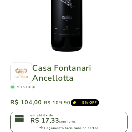
Casa Fontanari
Ancellotta
EM ESTOQUE
Preço
R$ 104,00
Preço
R$ 109,90
5% OFF
normal
promocional
em até
6x
de
R$ 17,33
sem juros
💳 Pagamento facilitado no cartão