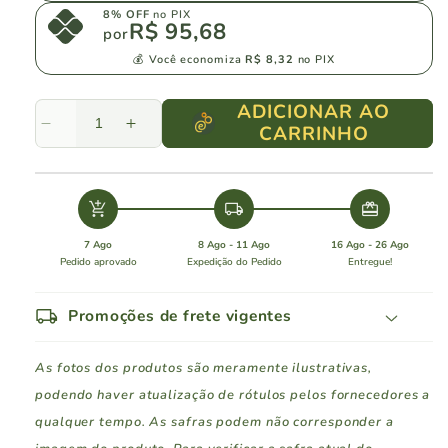
8% OFF
no PIX
R$ 95,68
por
💰 Você economiza
R$ 8,32
no PIX
ADICIONAR AO
CARRINHO
Diminuir
Aumentar
a
a
quantidade
quantidade
de
de
add_shopping_cart
local_shipping
redeem
Casa
Casa
Fontanari
Fontanari
7 Ago
8 Ago - 11 Ago
16 Ago - 26 Ago
Ancellotta
Ancellotta
Pedido aprovado
Expedição do Pedido
Entregue!
local_shipping
Promoções de frete vigentes
As fotos dos produtos são meramente ilustrativas,
podendo haver atualização de rótulos pelos fornecedores a
qualquer tempo. As safras podem não corresponder a