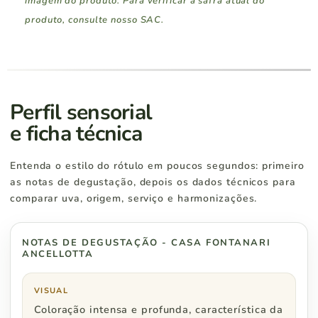
imagem do produto. Para verificar a safra atual do
produto, consulte nosso SAC.
Região Sul
Pedidos a partir de
Rio Grande do Sul
R$ 400
Perfil sensorial
e ficha técnica
Santa Catarina
R$ 400
Entenda o estilo do rótulo em poucos segundos: primeiro
Paraná
R$ 500
as notas de degustação, depois os dados técnicos para
comparar uva, origem, serviço e harmonizações.
NOTAS DE DEGUSTAÇÃO - CASA FONTANARI
Região Sudeste
Pedidos a partir de
ANCELLOTTA
São Paulo
R$ 500
VISUAL
Coloração intensa e profunda, característica da