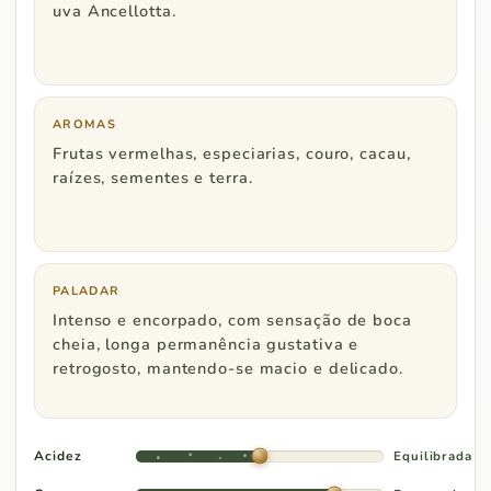
Rio de Janeiro
R$ 600
uva Ancellotta.
Minas Gerais
R$ 600
Espírito Santo
R$ 800
AROMAS
Frutas vermelhas, especiarias, couro, cacau,
raízes, sementes e terra.
Região Centro Oeste
Pedidos a partir de
PALADAR
Distrito Federal
R$ 800
Intenso e encorpado, com sensação de boca
cheia, longa permanência gustativa e
Goiás
R$ 1.000
retrogosto, mantendo-se macio e delicado.
Acidez
Equilibrada