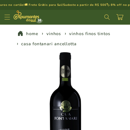
Pular
s no cartão!
🚚 Frete Grátis para Sul/Sudeste a partir de R$ 500
🏷️ 8% off no pix
💳
para o
conteúdo
Carrinh
home
vinhos
vinhos finos tintos
casa fontanari ancellotta
Pular para
as
informações
do produto