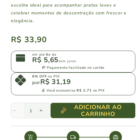
escolha ideal para acompanhar pratos leves e
celebrar momentos de descontração com frescor e
elegância.
Preço
R$ 33,90
normal
em até
6x
de
R$ 5,65
sem juros
💳 Pagamento facilitado no cartão
8% OFF
no PIX
R$ 31,19
por
💰 Você economiza
R$ 2,71
no PIX
ADICIONAR AO
CARRINHO
Diminuir
Aumentar
a
a
quantidade
quantidade
de
de
add_shopping_cart
local_shipping
redeem
Garibaldi
Garibaldi