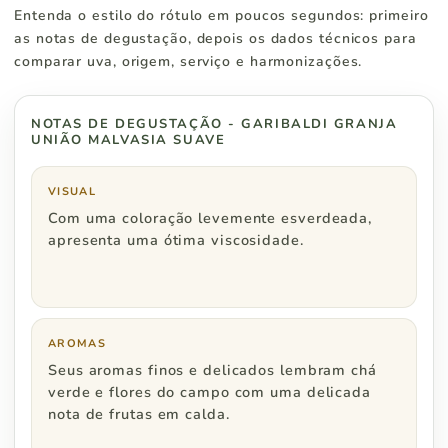
Entenda o estilo do rótulo em poucos segundos: primeiro
Paraná
R$ 500
as notas de degustação, depois os dados técnicos para
comparar uva, origem, serviço e harmonizações.
NOTAS DE DEGUSTAÇÃO - GARIBALDI GRANJA
Região Sudeste
Pedidos a partir de
UNIÃO MALVASIA SUAVE
São Paulo
R$ 500
VISUAL
Com uma coloração levemente esverdeada,
Rio de Janeiro
R$ 600
apresenta uma ótima viscosidade.
Minas Gerais
R$ 600
Espírito Santo
R$ 800
AROMAS
Seus aromas finos e delicados lembram chá
verde e flores do campo com uma delicada
nota de frutas em calda.