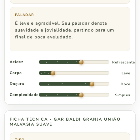
Região Centro Oeste
Pedidos a partir de
PALADAR
Distrito Federal
R$ 800
É leve e agradável. Seu paladar denota
suavidade e jovialidade, partindo para um
Goiás
R$ 1.000
final de boca aveludado.
Acidez
Refrescante
Corpo
Leve
Doçura
Doce
Complexidade
Simples
FICHA TÉCNICA - GARIBALDI GRANJA UNIÃO
MALVASIA SUAVE
TIPO