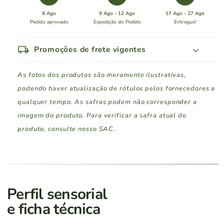
Granja
Granja
8 Ago
9 Ago - 12 Ago
17 Ago - 27 Ago
União
União
Pedido aprovado
Expedição do Pedido
Entregue!
Malvasia
Malvasia
Suave
Suave
local_shipping
Promoções de frete vigentes
As fotos dos produtos são meramente ilustrativas,
podendo haver atualização de rótulos pelos fornecedores a
qualquer tempo. As safras podem não corresponder a
imagem do produto. Para verificar a safra atual do
produto, consulte nosso SAC.
Região Sul
Pedidos a partir de
Rio Grande do Sul
R$ 400
Perfil sensorial
e ficha técnica
Santa Catarina
R$ 400