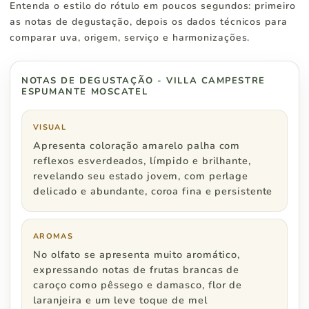
Entenda o estilo do rótulo em poucos segundos: primeiro
Paraná
R$ 500
as notas de degustação, depois os dados técnicos para
comparar uva, origem, serviço e harmonizações.
NOTAS DE DEGUSTAÇÃO - VILLA CAMPESTRE
Região Sudeste
Pedidos a partir de
ESPUMANTE MOSCATEL
São Paulo
R$ 500
VISUAL
Apresenta coloração amarelo palha com
Rio de Janeiro
R$ 600
reflexos esverdeados, límpido e brilhante,
revelando seu estado jovem, com perlage
delicado e abundante, coroa fina e persistente
Minas Gerais
R$ 600
Espírito Santo
R$ 800
AROMAS
No olfato se apresenta muito aromático,
expressando notas de frutas brancas de
caroço como pêssego e damasco, flor de
laranjeira e um leve toque de mel
Região Centro Oeste
Pedidos a partir de