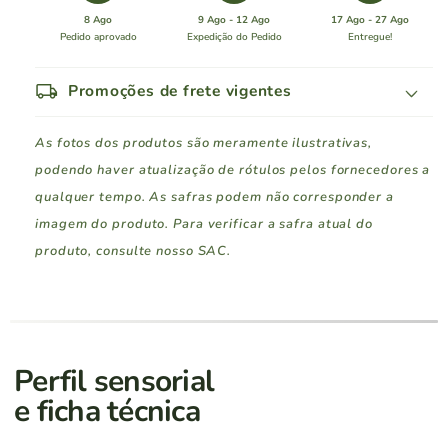
Campestre
Campestre
8 Ago
9 Ago - 12 Ago
17 Ago - 27 Ago
Espumante
Espumante
Pedido aprovado
Expedição do Pedido
Entregue!
Moscatel
Moscatel
local_shipping
Promoções de frete vigentes
As fotos dos produtos são meramente ilustrativas,
podendo haver atualização de rótulos pelos fornecedores a
qualquer tempo. As safras podem não corresponder a
imagem do produto. Para verificar a safra atual do
produto, consulte nosso SAC.
Região Sul
Pedidos a partir de
Rio Grande do Sul
R$ 400
Perfil sensorial
e ficha técnica
Santa Catarina
R$ 400