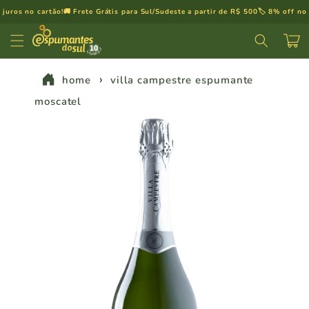
Pular
ros no cartão!
🚚 Frete Grátis para Sul/Sudeste a partir de R$ 500
🏷️ 8% off no pi
para o
conteúdo
Carrinh
home
villa campestre espumante
moscatel
Pular para
as
informações
do produto