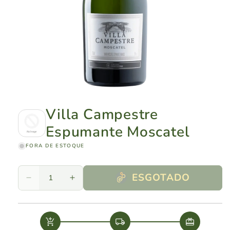
Villa Campestre
Espumante Moscatel
FORA DE ESTOQUE
ESGOTADO
Diminuir
Aumentar
a
a
quantidade
quantidade
de
de
add_shopping_cart
local_shipping
redeem
Villa
Villa