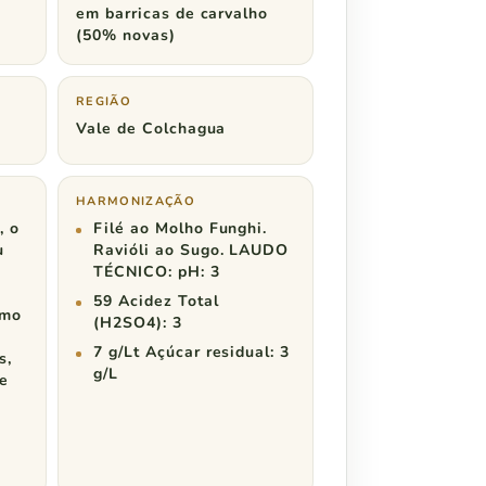
em barricas de carvalho
(50% novas)
REGIÃO
Vale de Colchagua
HARMONIZAÇÃO
, o
Filé ao Molho Funghi.
u
Ravióli ao Sugo. LAUDO
TÉCNICO: pH: 3
59 Acidez Total
omo
(H2SO4): 3
7 g/Lt Açúcar residual: 3
s,
g/L
de