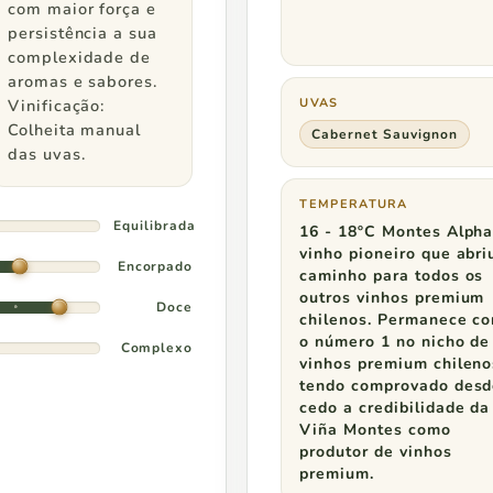
R$ 600
com maior força e
persistência a sua
complexidade de
R$ 800
aromas e sabores.
Vinificação:
UVAS
Colheita manual
Cabernet Sauvignon
das uvas.
Pedidos a partir de
TEMPERATURA
Equilibrada
16 - 18ºC Montes Alpha
R$ 800
vinho pioneiro que abri
Encorpado
caminho para todos os
outros vinhos premium
R$ 1.000
Doce
chilenos. Permanece c
o número 1 no nicho de
Complexo
vinhos premium chileno
tendo comprovado des
cedo a credibilidade da
Viña Montes como
produtor de vinhos
premium.