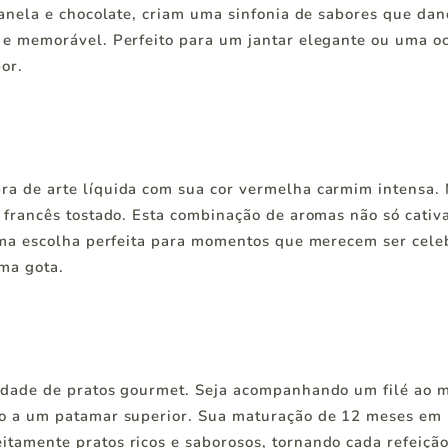
anela e chocolate, criam uma sinfonia de sabores que da
e memorável. Perfeito para um jantar elegante ou uma oca
or.
a de arte líquida com sua cor vermelha carmim intensa. 
o francês tostado. Esta combinação de aromas não só cat
 uma escolha perfeita para momentos que merecem ser cel
ima gota.
dade de pratos gourmet. Seja acompanhando um filé ao m
o a um patamar superior. Sua maturação de 12 meses em b
tamente pratos ricos e saborosos, tornando cada refeiçã