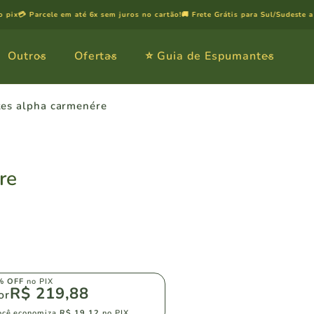
x
💳 Parcele em até 6x sem juros no cartão!
🚚 Frete Grátis para Sul/Sudeste a par
Outros
Ofertas
⭐️ Guia de Espumantes
es alpha carmenére
re
% OFF
no PIX
R$ 219,88
or
ocê economiza
R$ 19,12
no PIX