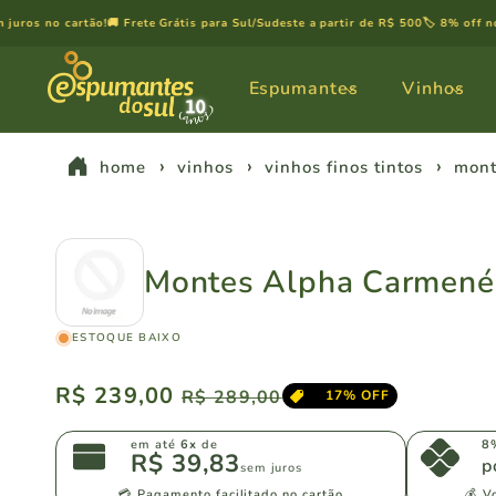
Pular
para o
os no cartão!
🚚 Frete Grátis para Sul/Sudeste a partir de R$ 500
🏷️ 8% off no pi
conteúdo
Espumantes
Vinhos
home
vinhos
vinhos finos tintos
mont
Montes Alpha Carmené
ESTOQUE BAIXO
Preço
R$ 239,00
Preço
R$ 289,00
17% OFF
normal
promocional
em até
6x
de
8
R$ 39,83
p
sem juros
💳 Pagamento facilitado no cartão
💰 V