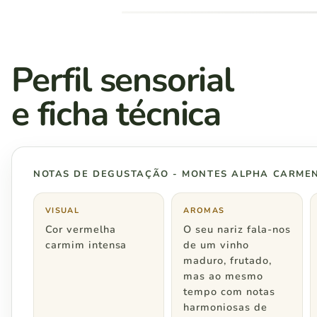
Região Sul
Rio Grande do Sul
Perfil sensorial
Santa Catarina
e ficha técnica
Paraná
NOTAS DE DEGUSTAÇÃO - MONTES ALPHA CARME
Região Sudeste
VISUAL
AROMAS
Cor vermelha
O seu nariz fala-nos
São Paulo
carmim intensa
de um vinho
maduro, frutado,
mas ao mesmo
Rio de Janeiro
tempo com notas
harmoniosas de