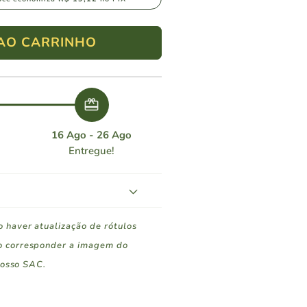
 AO CARRINHO
redeem
16 Ago - 26 Ago
Entregue!
 haver atualização de rótulos
o corresponder a imagem do
nosso SAC.