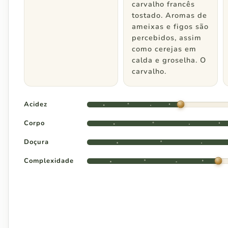
Minas Gerais
carvalho francês
tostado. Aromas de
ameixas e figos são
Espírito Santo
percebidos, assim
como cerejas em
calda e groselha. O
carvalho.
Região Centro Oeste
Acidez
Distrito Federal
Corpo
Goiás
Doçura
Complexidade