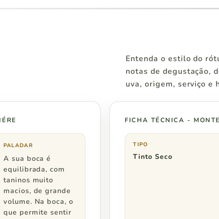
Pedidos a partir de
R$ 400
Entenda o estilo do ró
R$ 400
notas de degustação, d
uva, origem, serviço e
R$ 500
NÉRE
FICHA TÉCNICA - MONT
Pedidos a partir de
TIPO
PALADAR
Tinto Seco
A sua boca é
R$ 500
equilibrada, com
taninos muito
macios, de grande
R$ 600
volume. Na boca, o
que permite sentir