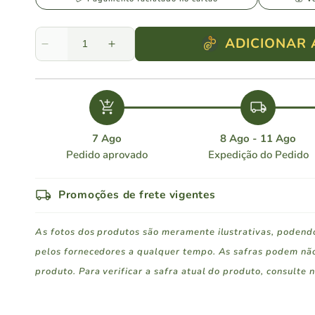
ADICIONAR
Diminuir
Aumentar
a
a
quantidade
quantidade
de
de
add_shopping_cart
local_shipping
Montes
Montes
Alpha
Alpha
Carmenére
7 Ago
Carmenére
8 Ago - 11 Ago
Pedido aprovado
Expedição do Pedido
local_shipping
Promoções de frete vigentes
As fotos dos produtos são meramente ilustrativas, podendo
pelos fornecedores a qualquer tempo. As safras podem nã
produto. Para verificar a safra atual do produto, consulte 