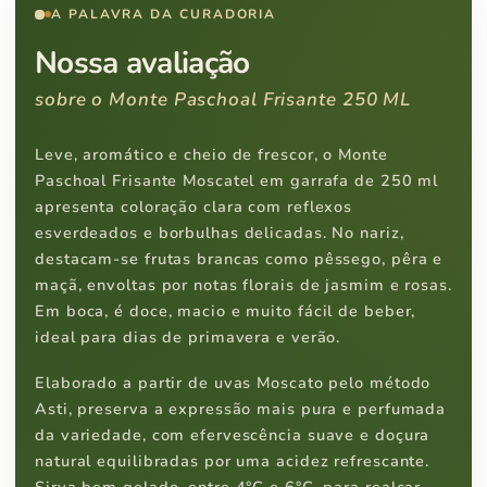
A PALAVRA DA CURADORIA
Nossa avaliação
sobre o Monte Paschoal Frisante 250 ML
Leve, aromático e cheio de frescor, o Monte
Paschoal Frisante Moscatel em garrafa de 250 ml
apresenta coloração clara com reflexos
esverdeados e borbulhas delicadas. No nariz,
destacam-se frutas brancas como pêssego, pêra e
maçã, envoltas por notas florais de jasmim e rosas.
Em boca, é doce, macio e muito fácil de beber,
ideal para dias de primavera e verão.
Elaborado a partir de uvas Moscato pelo método
Asti, preserva a expressão mais pura e perfumada
da variedade, com efervescência suave e doçura
natural equilibradas por uma acidez refrescante.
Sirva bem gelado, entre 4°C e 6°C, para realçar