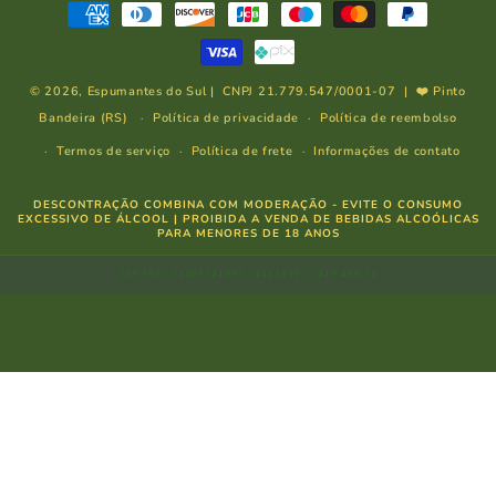
Formas
de
pagamento
© 2026,
Espumantes do Sul
| CNPJ 21.779.547/0001-07 | ❤️ Pinto
Bandeira (RS)
Política de privacidade
Política de reembolso
Termos de serviço
Política de frete
Informações de contato
DESCONTRAÇÃO COMBINA COM MODERAÇÃO - EVITE O CONSUMO
EXCESSIVO DE ÁLCOOL | PROIBIDA A VENDA DE BEBIDAS ALCOÓLICAS
PARA MENORES DE 18 ANOS
318 798 | 71427321893 | 14111963 | 419 488 71