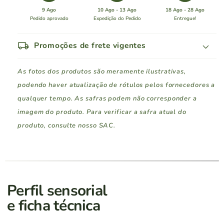
Paschoal
Paschoal
9 Ago
10 Ago - 13 Ago
18 Ago - 28 Ago
Frisante
Frisante
Pedido aprovado
Expedição do Pedido
Entregue!
250
250
ML
ML
local_shipping
Promoções de frete vigentes
As fotos dos produtos são meramente ilustrativas,
podendo haver atualização de rótulos pelos fornecedores a
qualquer tempo. As safras podem não corresponder a
imagem do produto. Para verificar a safra atual do
produto, consulte nosso SAC.
Região Sul
Pedidos a partir de
Rio Grande do Sul
R$ 400
Perfil sensorial
e ficha técnica
Santa Catarina
R$ 400