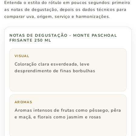
Entenda o estilo do rótulo em poucos segundos: primeiro
Paraná
R$ 500
as notas de degustação, depois os dados técnicos para
comparar uva, origem, serviço e harmonizações.
NOTAS DE DEGUSTAÇÃO - MONTE PASCHOAL
Região Sudeste
Pedidos a partir de
FRISANTE 250 ML
São Paulo
R$ 500
VISUAL
Coloração clara esverdeada, leve
Rio de Janeiro
R$ 600
desprendimento de finas borbulhas
Minas Gerais
R$ 600
Espírito Santo
R$ 800
AROMAS
Aromas intensos de frutas como pêssego, pêra
e maçã, e florais como jasmim e rosas
Região Centro Oeste
Pedidos a partir de