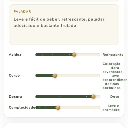
PALADAR
Distrito Federal
R$ 800
Leve e fácil de beber, refrescante, paladar
adocicado e bastante frutado
Goiás
R$ 1.000
Acidez
Refrescante
Coloração
clara
esverdeada,
Corpo
leve
desprendimen
de finas
borbulhas
Doçura
Doce
Leve e
Complexidade
aromático