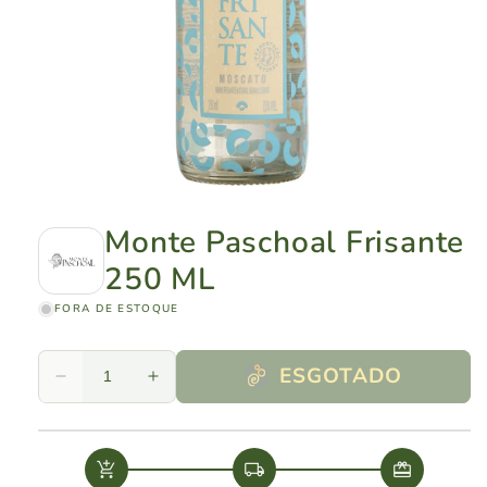
Monte Paschoal Frisante
250 ML
FORA DE ESTOQUE
ESGOTADO
Diminuir
Aumentar
a
a
quantidade
quantidade
de
de
add_shopping_cart
local_shipping
redeem
Monte
Monte