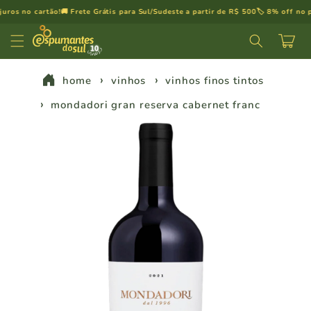
Pular
s no cartão!
🚚 Frete Grátis para Sul/Sudeste a partir de R$ 500
🏷️ 8% off no pix

para o
conteúdo
Carrinh
home
vinhos
vinhos finos tintos
mondadori gran reserva cabernet franc
Pular para
as
informações
do produto