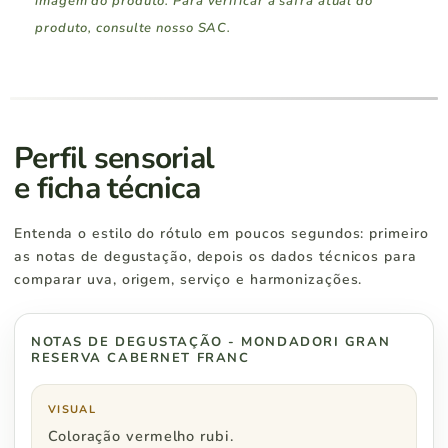
imagem do produto. Para verificar a safra atual do
produto, consulte nosso SAC.
Região Sul
Pedidos a partir de
Rio Grande do Sul
R$ 400
Perfil sensorial
e ficha técnica
Santa Catarina
R$ 400
Entenda o estilo do rótulo em poucos segundos: primeiro
Paraná
R$ 500
as notas de degustação, depois os dados técnicos para
comparar uva, origem, serviço e harmonizações.
NOTAS DE DEGUSTAÇÃO - MONDADORI GRAN
Região Sudeste
Pedidos a partir de
RESERVA CABERNET FRANC
São Paulo
R$ 500
VISUAL
Coloração vermelho rubi.