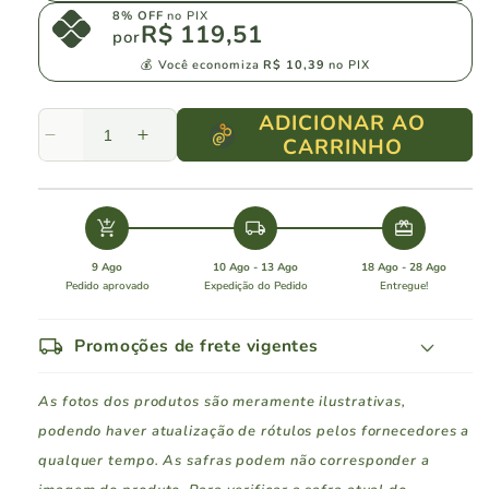
8% OFF
no PIX
R$ 119,51
por
💰 Você economiza
R$ 10,39
no PIX
ADICIONAR AO
CARRINHO
Diminuir
Aumentar
a
a
quantidade
quantidade
de
de
add_shopping_cart
local_shipping
redeem
Mondadori
Mondadori
Gran
Gran
9 Ago
10 Ago - 13 Ago
18 Ago - 28 Ago
Reserva
Reserva
Pedido aprovado
Expedição do Pedido
Entregue!
Cabernet
Cabernet
Franc
Franc
local_shipping
Promoções de frete vigentes
As fotos dos produtos são meramente ilustrativas,
podendo haver atualização de rótulos pelos fornecedores a
qualquer tempo. As safras podem não corresponder a