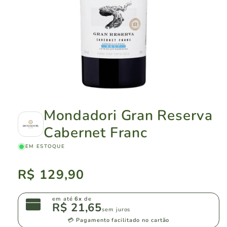
Mondadori Gran Reserva
Cabernet Franc
EM ESTOQUE
Preço
R$ 129,90
normal
em até
6x
de
R$ 21,65
sem juros
💳 Pagamento facilitado no cartão