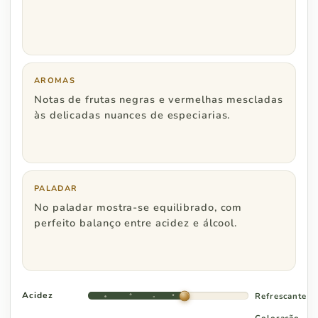
Rio de Janeiro
R$ 600
Minas Gerais
R$ 600
Espírito Santo
R$ 800
AROMAS
Notas de frutas negras e vermelhas mescladas
às delicadas nuances de especiarias.
Região Centro Oeste
Pedidos a partir de
PALADAR
Distrito Federal
R$ 800
No paladar mostra-se equilibrado, com
perfeito balanço entre acidez e álcool.
Goiás
R$ 1.000
Acidez
Refrescante