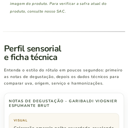
imagem do produto. Para verificar a safra atual do
produto, consulte nosso SAC.
Região Sul
Pedidos a partir de
Rio Grande do Sul
R$ 400
Perfil sensorial
e ficha técnica
Santa Catarina
R$ 400
Entenda o estilo do rótulo em poucos segundos: primeiro
Paraná
R$ 500
as notas de degustação, depois os dados técnicos para
comparar uva, origem, serviço e harmonizações.
NOTAS DE DEGUSTAÇÃO - GARIBALDI VIOGNIER
Região Sudeste
Pedidos a partir de
ESPUMANTE BRUT
São Paulo
R$ 500
VISUAL