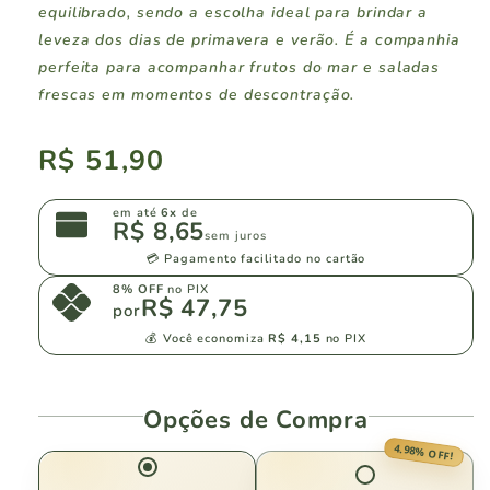
equilibrado, sendo a escolha ideal para brindar a
leveza dos dias de primavera e verão. É a companhia
perfeita para acompanhar frutos do mar e saladas
frescas em momentos de descontração.
Preço
R$ 51,90
normal
em até
6x
de
R$ 8,65
sem juros
💳 Pagamento facilitado no cartão
8% OFF
no PIX
R$ 47,75
por
💰 Você economiza
R$ 4,15
no PIX
Opções de Compra
4.98% OFF!