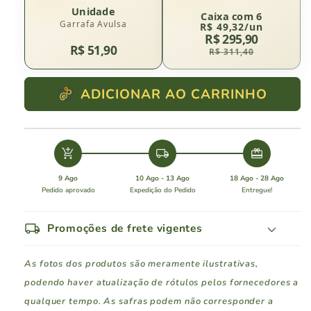
Unidade
Caixa com 6
Garrafa Avulsa
R$ 49,32/un
R$ 295,90
R$ 51,90
R$ 311,40
ADICIONAR AO CARRINHO
add_shopping_cart
local_shipping
redeem
9 Ago
10 Ago - 13 Ago
18 Ago - 28 Ago
Pedido aprovado
Expedição do Pedido
Entregue!
local_shipping
Promoções de frete vigentes
As fotos dos produtos são meramente ilustrativas,
podendo haver atualização de rótulos pelos fornecedores a
qualquer tempo. As safras podem não corresponder a