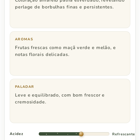
Coloração amarelo palha esverdado, revelando
Rio de Janeiro
R$ 600
perlage de borbulhas finas e persistentes.
Minas Gerais
R$ 600
Espírito Santo
R$ 800
AROMAS
Frutas frescas como maçã verde e melão, e
notas florais delicadas.
Região Centro Oeste
Pedidos a partir de
PALADAR
Distrito Federal
R$ 800
Leve e equilibrado, com bom frescor e
cremosidade.
Goiás
R$ 1.000
Acidez
Refrescante