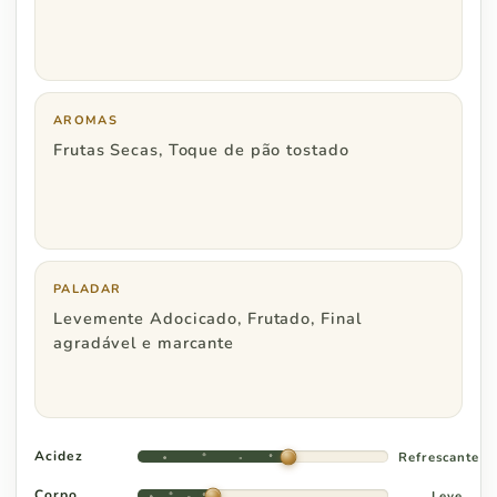
Minas Gerais
R$ 600
Espírito Santo
R$ 800
AROMAS
Frutas Secas, Toque de pão tostado
Região Centro Oeste
Pedidos a partir de
PALADAR
Distrito Federal
R$ 800
Levemente Adocicado, Frutado, Final
agradável e marcante
Goiás
R$ 1.000
Acidez
Refrescante
Corpo
Leve