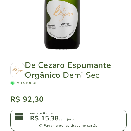
De Cezaro Espumante
Orgânico Demi Sec
EM ESTOQUE
Preço
R$ 92,30
normal
em até
6x
de
R$ 15,38
sem juros
💳 Pagamento facilitado no cartão