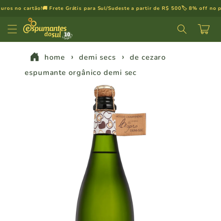
Pular
os no cartão!
🚚 Frete Grátis para Sul/Sudeste a partir de R$ 500
🏷️ 8% off no pix

para o
conteúdo
Carrinh
home
demi secs
de cezaro
espumante orgânico demi sec
Pular para
as
informações
do produto