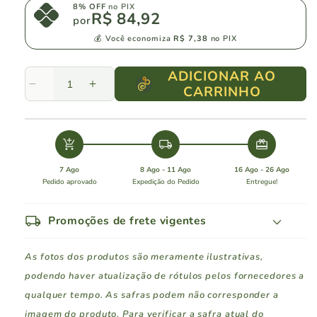
8% OFF
no PIX
R$ 84,92
por
💰 Você economiza
R$ 7,38
no PIX
ADICIONAR AO
CARRINHO
Diminuir
Aumentar
a
a
quantidade
quantidade
de
de
add_shopping_cart
local_shipping
redeem
De
De
Cezaro
Cezaro
7 Ago
8 Ago - 11 Ago
16 Ago - 26 Ago
Espumante
Espumante
Pedido aprovado
Expedição do Pedido
Entregue!
Orgânico
Orgânico
Demi
Demi
local_shipping
Promoções de frete vigentes
Sec
Sec
As fotos dos produtos são meramente ilustrativas,
podendo haver atualização de rótulos pelos fornecedores a
qualquer tempo. As safras podem não corresponder a
imagem do produto. Para verificar a safra atual do