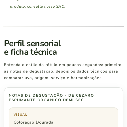
produto, consulte nosso SAC.
Região Sul
Pedidos a partir de
Rio Grande do Sul
R$ 400
Perfil sensorial
e ficha técnica
Santa Catarina
R$ 400
Entenda o estilo do rótulo em poucos segundos: primeiro
Paraná
R$ 500
as notas de degustação, depois os dados técnicos para
comparar uva, origem, serviço e harmonizações.
NOTAS DE DEGUSTAÇÃO - DE CEZARO
Região Sudeste
Pedidos a partir de
ESPUMANTE ORGÂNICO DEMI SEC
São Paulo
R$ 500
VISUAL
Coloração Dourada
Rio de Janeiro
R$ 600