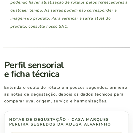
podendo haver atualização de rótulos pelos fornecedores a
qualquer tempo. As safras podem não corresponder a
imagem do produto. Para verificar a safra atual do
produto, consulte nosso SAC.
Região Sul
Pedidos a partir de
Rio Grande do Sul
R$ 400
Perfil sensorial
e ficha técnica
Santa Catarina
R$ 400
Entenda o estilo do rótulo em poucos segundos: primeiro
Paraná
R$ 500
as notas de degustação, depois os dados técnicos para
comparar uva, origem, serviço e harmonizações.
NOTAS DE DEGUSTAÇÃO - CASA MARQUES
Região Sudeste
Pedidos a partir de
PEREIRA SEGREDOS DA ADEGA ALVARINHO