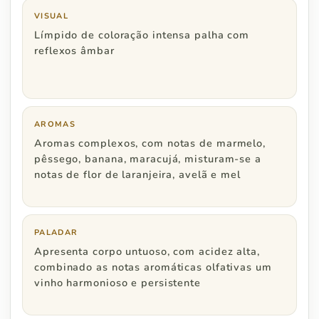
São Paulo
R$ 500
VISUAL
Límpido de coloração intensa palha com
Rio de Janeiro
R$ 600
reflexos âmbar
Minas Gerais
R$ 600
Espírito Santo
R$ 800
AROMAS
Aromas complexos, com notas de marmelo,
pêssego, banana, maracujá, misturam-se a
notas de flor de laranjeira, avelã e mel
Região Centro Oeste
Pedidos a partir de
PALADAR
Distrito Federal
R$ 800
Apresenta corpo untuoso, com acidez alta,
combinado as notas aromáticas olfativas um
Goiás
R$ 1.000
vinho harmonioso e persistente