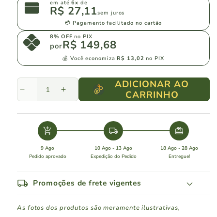
em até
6x
de
R$ 27,11
sem juros
💳 Pagamento facilitado no cartão
8% OFF
no PIX
R$ 149,68
por
💰 Você economiza
R$ 13,02
no PIX
ADICIONAR AO
CARRINHO
Diminuir
Aumentar
a
a
quantidade
quantidade
de
de
add_shopping_cart
local_shipping
redeem
Casa
Casa
Marques
Marques
9 Ago
10 Ago - 13 Ago
18 Ago - 28 Ago
Pereira
Pereira
Pedido aprovado
Expedição do Pedido
Entregue!
Segredos
Segredos
da
da
local_shipping
Promoções de frete vigentes
Adega
Adega
Alvarinho
Alvarinho
As fotos dos produtos são meramente ilustrativas,