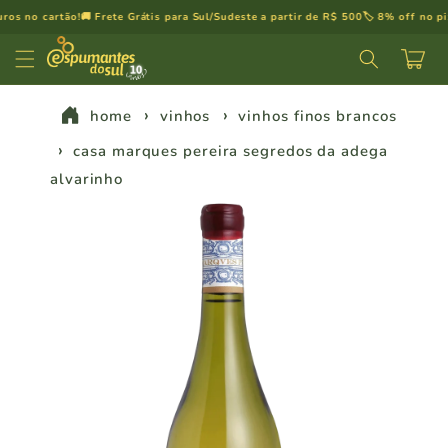
Pular
 no cartão!
🚚 Frete Grátis para Sul/Sudeste a partir de R$ 500
🏷️ 8% off no pix
💳
para o
conteúdo
Carrinh
home
vinhos
vinhos finos brancos
casa marques pereira segredos da adega
alvarinho
Pular para
as
informações
do produto