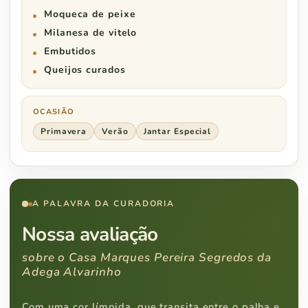
Moqueca de peixe
Milanesa de vitelo
Embutidos
Queijos curados
OCASIÃO
Primavera
Verão
Jantar Especial
A PALAVRA DA CURADORIA
Nossa avaliação
sobre o Casa Marques Pereira Segredos da
Adega Alvarinho
Com uma cor límpida, que transita entre o palha e