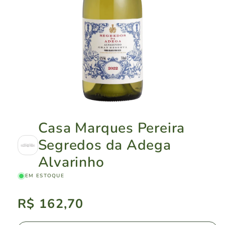
Casa Marques Pereira
Segredos da Adega
Alvarinho
EM ESTOQUE
Preço
R$ 162,70
normal