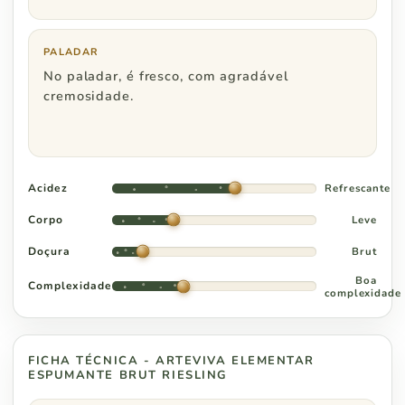
Região Centro Oeste
Pedidos a partir de
PALADAR
Distrito Federal
R$ 800
No paladar, é fresco, com agradável
cremosidade.
Goiás
R$ 1.000
Acidez
Refrescante
Corpo
Leve
Doçura
Brut
Boa
Complexidade
complexidade
FICHA TÉCNICA - ARTEVIVA ELEMENTAR
ESPUMANTE BRUT RIESLING