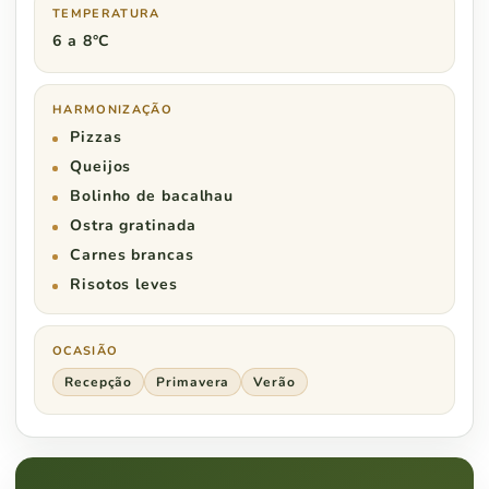
TEMPERATURA
6 a 8°C
HARMONIZAÇÃO
Pizzas
Queijos
Bolinho de bacalhau
Ostra gratinada
Carnes brancas
Risotos leves
OCASIÃO
Recepção
Primavera
Verão