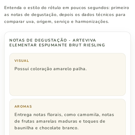
Entenda o estilo do rótulo em poucos segundos: primeiro
Paraná
R$ 500
as notas de degustação, depois os dados técnicos para
comparar uva, origem, serviço e harmonizações.
NOTAS DE DEGUSTAÇÃO - ARTEVIVA
Região Sudeste
Pedidos a partir de
ELEMENTAR ESPUMANTE BRUT RIESLING
São Paulo
R$ 500
VISUAL
Possui coloração amarelo palha.
Rio de Janeiro
R$ 600
Minas Gerais
R$ 600
Espírito Santo
R$ 800
AROMAS
Entrega notas florais, como camomila, notas
de frutas amarelas maduras e toques de
baunilha e chocolate branco.