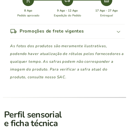
add_shopping_cart
local_shipping
redeem
8 Ago
9 Ago - 12 Ago
17 Ago - 27 Ago
Pedido aprovado
Expedição do Pedido
Entregue!
local_shipping
Promoções de frete vigentes
As fotos dos produtos são meramente ilustrativas,
podendo haver atualização de rótulos pelos fornecedores a
qualquer tempo. As safras podem não corresponder a
imagem do produto. Para verificar a safra atual do
produto, consulte nosso SAC.
Região Sul
Pedidos a partir de
Rio Grande do Sul
R$ 400
Perfil sensorial
e ficha técnica
Santa Catarina
R$ 400